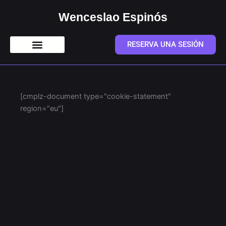
Ir
Wenceslao Espinós
al
contenido
RESERVA UNA SESIÓN
[cmplz-document type="cookie-statement"
region="eu"]